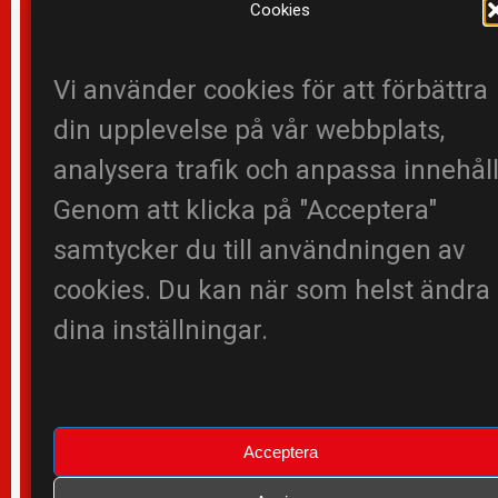
article
Cookies
computer
developer
famous
interview
learn
money
it
Vi använder cookies för att förbättra
photography
post
seo
technology
tutorial
tuts
website
wordpress
WP
din upplevelse på vår webbplats,
ADS
analysera trafik och anpassa innehåll
Genom att klicka på "Acceptera"
samtycker du till användningen av
cookies. Du kan när som helst ändra
© 2026 Marek fönsterputs
dina inställningar.
Kontakta
Acceptera
Integritetspolicy