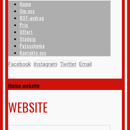
Home
Om oss
RUT-avdrag
Pris
Offert
Städnig
Putsschema
Kontakta oss
Facebook
Instagram
Twitter
Email
Copyright © 2026
Home
website
WEBSITE